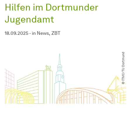
Hilfen im Dortmunder
Jugendamt
18.09.2025
-
in
News
ZBT
© ITMC​/​TU Dortmund