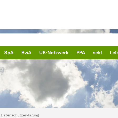
SpA
BwA
UK-Netzwerk
PPA
seki
Lei
ind hier:
artseite
Datenschutzerklärung